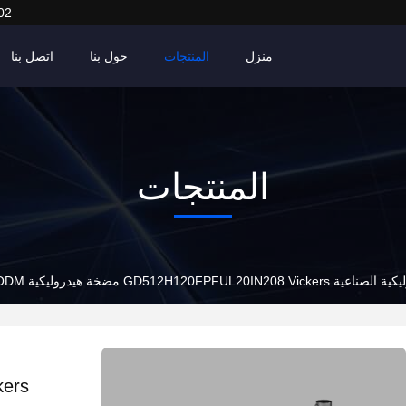
02
منزل
المنتجات
حول بنا
اتصل بنا
المنتجات
GD512H120FPFU مضخة هيدروليكية ODM