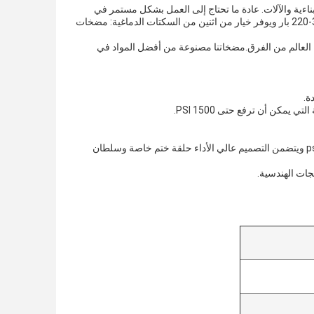
ءية والآلات. عادة ما تحتاج إلى العمل بشكل مستمر في
ضغوط عالية ودورات لفترات طويلة.فيكرز 5001418-001 مضخة التروس لديها نطاق ضغط من 30-220 بار ويوفر خيار من اثنين من السكتات الدماغية: مضخات
ير يمكن أن يجعل العالم من الفرق.مضخاتنا مصنوعة من أفضل المواد في
6) هذه مضخة درجة ممتازة لمضخات القيادة المساعدة. يمكنها التعامل مع ضغوط تصل إلى 1000 psi ويتضمن التصميم عالي الأداء حلقة ختم خاصة وسلطان