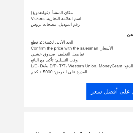
هيدروليكية ODM
مكان المنشأ: (غوانغدونغ)
اسم العلامة التجارية: Vickers
رقم الموديل: مضخات تروس
حن
الحد الأدنى لكمية: 2 قطع
الأسعار: Confirm the price with the salesman
تفاصيل التغليف: صندوق خشبي
وقت التسليم: تأكيد مع البائع
L/C، D/A، D/P، T/T، West
القدرة على العرض: 5000 + كجم
على أفضل سعر