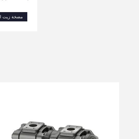
مضخة زيت اله