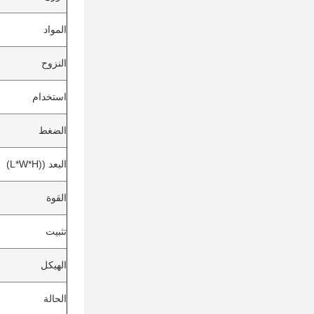
المواد
النزوح
استخدام
الضغط
البعد ((L*W*H)
القوة
تثبيت
الهيكل
الحالة