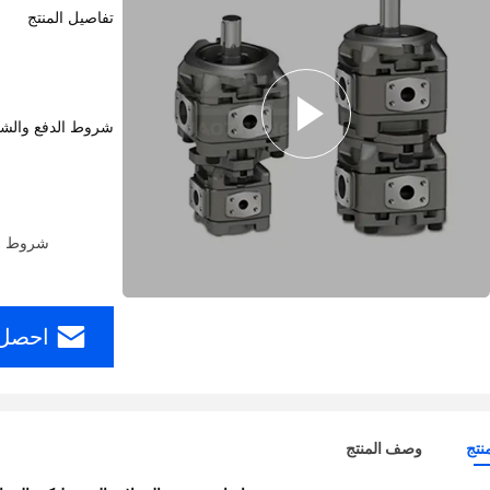
تفاصيل المنتج
شروط الدفع والش
شروط الدفع: ern Union، MoneyGram
احصل 
نتج
وصف المنتج