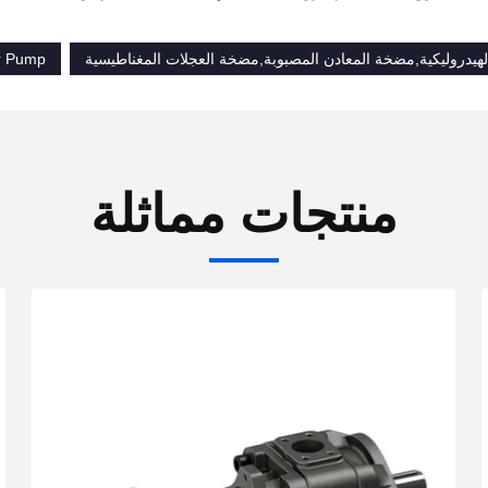
يدروليكية,مضخة المعادن المصبوبة,مضخة العجلات المغناطيسية
r Pump
منتجات مماثلة