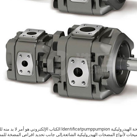
هذا الفيكرز المضخة الهيدروليكية Identificatpumppumpion ا
حات لأنواع المضخات الهيدروليكية الشائعة,إلى جانب تحديد اقراص المضخة للم