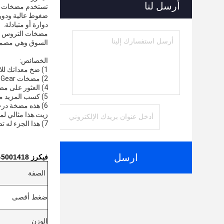
أرسل لنا
تستخدم مضخات الع
دوارة أو متبادلة.
السوق وهي مصممة لتستمر لمد
الخصائص:
1) ضخ معداتك للاستخدام طويل الأجل هو أفضل طريقة لضمان حصولك على منتج دائم وعالي الجودة.
2) مضخات Duramax Gear هي أفضل مضخات لمضخات العدادات الهيدروليكية ذات الكفاءة العالية التي يمكن أن ترفع حتى 1500 PSI.
4) العثور على مضخة التروس المناسبة لتطبيقك بسرعة وسهولة.
5) كسب المزيد من المال عن طريق بيع المزيد من المنتجات
زيت.هذا مثالي لم
7) هذا الجزء له تصميم طويل الأمد ودائم ، مما يضمن أنه لن يتحطم بسهولة. إنه أمر حاسم في المنتجات الهندسية.
ارسل
فيكرز 5001418-001 GD512H120FPFUL20IN208 مضخات العدادات ورقة بيانات
الصفة
ضغط أقصى
الوزن