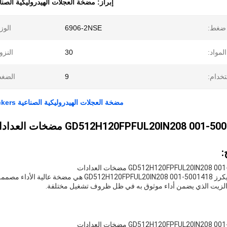
إبراز:
مضخة العجلات الهيدروليكية الصنا
ضغط:
6906-2NSE
الوز
المواد:
30
النزو
خدام:
9
الضغط
مضخة العجلات الهيدروليكية الصناعية GD512H120FPFUL20IN208 Vickers مضخة هيدروليكية ODM
:
مضخة التروس فيكرز 5001418-001 120FPFUL20IN208
زيت الذي يضمن أداء موثوق به في ظل ظروف تشغيل مختلفة.