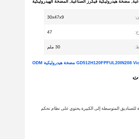
عية
,
مضخة هيدروليكية فيكرز الصناعية
,
المضخة الهيدروليكية
ن:
30x47x9
ح:
47
:
30 ملم
GD512H هي مضخة عالية الأداء مصممة للصناديق المتوسطة إلى الكبيرة.يحتوي على نظام تحكم