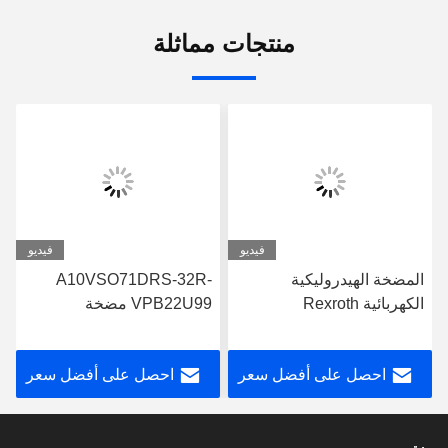
منتجات مماثلة
فيديو
فيديو
المضخة الهيدروليكية
A10VSO71DRS-32R-
الكهربائية Rexroth
VPB22U99 مضخة
A10VSO71FED-30R-
ريكسروث الهيدروليكية
PPA12G30
التصميم القوي
احصل على أفضل سعر
احصل على أفضل سعر