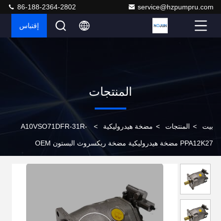
86-188-2364-2802
service@hzpumpru.com
إقتباس
المنتجات
بيت
>
المنتجات
>
مضخة هيدروليكية
>
A10VSO71DFR-31R-
PPA12K27 مضخة هيدروليكية مضخة ريكسروث البستون OEM