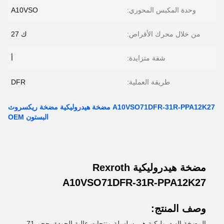
وحدة المكبس المحوري:
A10VSO
من خلال محرك الأقراص:
ك 27
شفة متزايدة:
أ
طريقة العملية:
DFR
A10VSO71DFR-31R-PPA12K27 مضخة هيدروليكية مضخة ريكسروث
البستون OEM
مضخة هيدروليكية Rexroth
A10VSO71DFR-31R-PPA12K27
وصف المنتج:
المضخة الهيدروليكية هي سلسلة منتجات عالية الجودة بحجم 71.