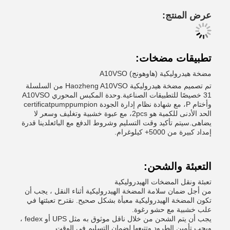
عرض المنتج:
تطبيقات مضخات:
مضخة هيدروليكية (هاوهونج) A10VSO
تم تصميم مضخة هيدروليكية Haozheng A10VSO من السلسلة
31 خصيصًا للتطبيقات الصناعية.وحدة المكبس المحوري A10VSO
وأختام P، مع شهادة نظام إدارة الجودة certificatpumppumpion
الحد الأدنى للكمية هو 2pcs، مع عبوة خشبية وتغليف وسعر لا
يضاهى.سيتم تأكيد وقت التسليم وشروط الدفع مع البائعلدينا قدرة
إمداد كبيرة من 5000+ كيلوغرام.
التعبئة والشحن:
تعبئة ونقل المضخات الهيدروليكية
من أجل ضمان سلامة المضخة الهيدروليكية أثناء النقل ، يجب أن
تكون المضخة الهيدروليكية معبأة بشكل صحيح. نقترح تعبئتها في
علب خشبية مع حشو رغوة.
يجب أن يتم الشحن من خلال ناقل موثوق به مثل UPS أو fedex ،
ويجب تأمين الطرود وتتبعها لضمان التسليم في الوقت