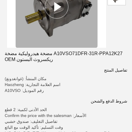
A10VSO71DFR-31R-PPA12K27 مضخة هيدروليكية مضخة
ريكسروث البستون OEM
تفاصيل المنتج
مكان المنشأ: (غوانغدونغ)
اسم العلامة التجارية: Haozheng
رقم الموديل: A10VSO
شروط الدفع والشحن
الحد الأدنى لكمية: 2 قطع
الأسعار: Confirm the price with the salesman
تفاصيل التغليف: صندوق خشبي
وقت التسليم: تأكيد الوقت مع البائع