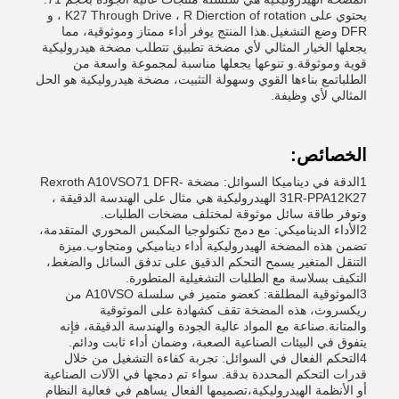
يحتوي على K27 Through Drive ، R Dierction of rotation ، و
DFR وضع التشغيل.هذا المنتج يوفر أداء ممتاز وموثوقية، مما
يجعلها الخيار المثالي لأي مضخة تطبيق تتطلب مضخة هيدروليكية
قوية وموثوقة.و تنوعها يجعلها مناسبة لمجموعة واسعة من
الطلباتمع بناءها القوي وسهولة التثبيت، مضخة هيدروليكية هو الحل
المثالي لأي وظيفة.
الخصائص:
1الدقة في ديناميكا السوائل: مضخة Rexroth A10VSO71 DFR-
31R-PPA12K27 الهيدروليكية هي مثال على الهندسة الدقيقة ،
وتوفر طاقة سائل موثوقة لمختلف مضخات الطلبات.
2الأداء الديناميكي: مع دمج تكنولوجيا المكبس المحوري المتقدمة،
تضمن هذه المضخة الهيدروليكية أداء ديناميكي ومتجاوب.ميزة
التنقل المتغير يسمح التحكم الدقيق على تدفق السائل والضغط،
التكيف بسلاسة مع الطلبات التشغيلية المتطورة.
3الموثوقية المطلقة: كعضو متميز في سلسلة A10VSO من
ريكسروث، هذه المضخة تقف كشهادة على الموثوقية
والمتانة.صناعة مع المواد عالية الجودة والهندسة الدقيقة، فإنه
يتفوق في البيئات الصناعية الصعبة، وضمان أداء ثابت ودائم.
4التحكم الفعال في السوائل: تجربة كفاءة التشغيل من خلال
قدرات التحكم المحددة بدقة. سواء تم دمجها في الآلات الصناعية
أو الأنظمة الهيدروليكية،تصميمها الفعال يساهم في فعالية النظام