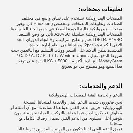
تطبيقات مضخات:
المضخات الهيدروليكية تستخدم على نطاق واسع في مختلف
الصناعات وتطبيقات المضخات. وتتخصص Haozheng في توفير
مضخات هيدروليكية عالية الجودة للعملاء في جميع أنحاء العالم.لدينا
المضخات الهيدروليكية سلسلة A10VSO تأتي مع وضع التشغيل
DFLR، A4VSO الختم والفلنج التركيب، وR اتجاه الدوران. الحد
الأدنى للكمية هو 2pcs، ومنتجاتنا هي نظام إدارة الجودة
المعتمدة.يمكن التأكيد على السعر ووقت التسليم مع البائعمن حيث
شروط الدفع، نقبل L / C، D / A، D / P، T / T، Western Union،
MoneyGram الخ. لدينا أكثر من 5000 + KG القدرة على توفير
هذا المنتج وهو مصنوع في غوانغدونغ.
الدعم والخدمات:
الدعم والخدمة الفنية للمضخات الهيدروليكية
نحن فخورون بتقديم الدعم الفني والخدمة لمنتجاتنا المضخة
الهيدروليكية. فريق الدعم الفني لدينا هنا لمساعدتك مع أي أسئلة أو
مخاوف قد يكون لديك فيما يتعلق بالتركيب،العمليةنحن ملتزمون
بتوفير أعلى مستوى من الدعم الفني لضمان رضاك الكامل مع
منتجاتنا.
فريق الدعم الفني لدينا يتكون من المهنيين المدربين تدريبا عاليا