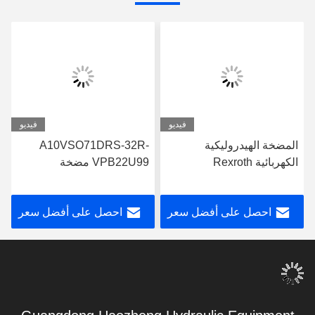
فيديو
فيديو
المضخة الهيدروليكية
A10VSO71DRS-32R-
الكهربائية Rexroth
VPB22U99 مضخة
A10VSO71FED-30R-
ريكسروث الهيدروليكية
PPA12G30
التصميم القوي
احصل على أفضل سعر
احصل على أفضل سعر