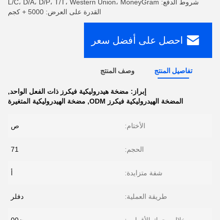
شروط الدفع: L/C، D/A، D/P، T/T، Western Union، MoneyGram
القدرة على العرض: 5000 + كجم
احصل على أفضل سعر
تفاصيل المنتج
وصف المنتج
إبراز:
مضخة هيدروليكية فيكرز ذات الفعل الواحد
,
المضخة الهيدروليكية فيكرز ODM
,
مضخة الهيدروليكية المتغيرة
الأختام:
ص
الحجم:
71
شفة متزايدة:
أ
طريقة العملية:
دفلر