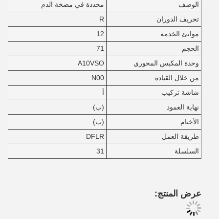
الوصف
محددة في مضخة الدم
تحريف الدوران
R
موانئ الخدمة
12
الحجم
71
وحدة المكبس المحوري
A10VSO
من خلال القيادة
N00
شاشة تركيب
أ
نهاية العمود
(ب)
الأختام
(ب)
طريقة العمل
DFLR
السلسلة
31
عرض المنتج: