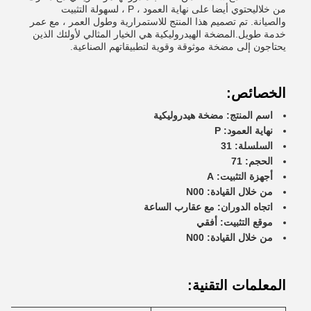
من خلاليحتوي أيضا على نهاية العمود ، P ، لسهولة التثبيت
والصيانة. تم تصميم هذا المنتج للاستمرارية وطول العمر ، مع عمر
خدمة طويل.المضخة الهيدروليكية هي الخيار المثالي لأولئك الذين
يحتاجون إلى مضخة موثوقة وقوية لتطبيقاتهم الصناعية.
الخصائص:
اسم المنتج: مضخة هيدروليكية
نهاية العمود: P
السلسلة: 31
الحجم: 71
أجهزة التثبيت: A
من خلال القيادة: N00
اتجاه الدوران: مع عقارب الساعة
موقع التثبيت: أفقي
من خلال القيادة: N00
المعلمات التقنية: