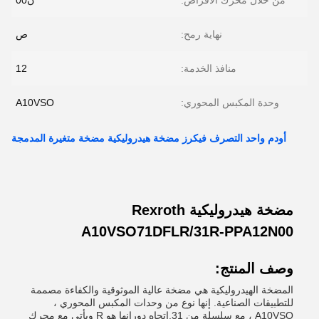
من خلال محرك الأقراص:
ن00
نهاية رمح:
ص
منافذ الخدمة:
12
وحدة المكبس المحوري:
A10VSO
أودم واحد التصرف فيكرز مضخة هيدروليكية مضخة متغيرة المدمجة
مضخة هيدروليكية Rexroth
A10VSO71DFLR/31R-PPA12N00
وصف المنتج:
المضخة الهيدروليكية هي مضخة عالية الموثوقية والكفاءة مصممة
للتطبيقات الصناعية. إنها نوع من وحدات المكبس المحوري ،
A10VSO ، مع سلسلة من 31.اتجاه دورانها هو R ويأتي مع محرك