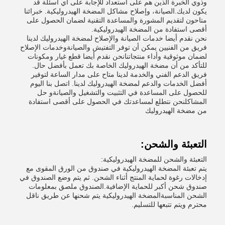
وذوي الخبرة الذين هم على استعداد للإجابة على أي أسئلة قد
يكون لديك.الصيانة، وإصلاح مشاكل المضخة الهيدروليكية. خبرائنا
متاحون لتقديم المشورة والمساعدة التقنية لضمان الحصول على
أقصى استفادة من المضخة الهيدروليكية.
نحن نقدم أيضا خدمات الصيانة والإصلاح لمضخة الهيدروليك لدينا
فريق من الفنيين يمكن أن توفر التفتيش والصيانةوخدمات الإصلاح
لضمان موثوقية وأداء منتجاتنانحن نقدم أيضا قطع غيار ومكونات
للتأكد من أن مضخة الهيدروليك الخاصة بك تعمل بأفضل حال.
فريق الدعم الفني والخدمة لدينا متاح على مدار الساعة لتوفير
أفضل الخدمات والدعم لمضخة الهيدروليك لدينا. اتصل بنا اليوم
للحصول على المساعدة في التثبيت والتشغيل والصيانةو حل
المشاكلنحن نتطلع لمساعدتك في الحصول على أقصى استفادة
من مضخة الهيدروليك
التعبئة والشحن:
التعبئة والشحن للمضخة الهيدروليكية:
يتم تعبئة المضخة الهيدروليكية في صندوق من الورق المقوى مع
إدخالات رغوة لحماية المنتج أثناء الشحن. ثم يتم وضع الصندوق في
صندوق شحن أكبر للحماية الإضافية.الصندوق ملصق بمعلومات
الشحن المناسبةالمضخة الهيدروليكية يتم شحنها عن طريق ناقل
محترم ويتم تتبعها للتسليم.