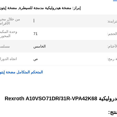
إبراز:
مضخة هيدروليكية مدمجة للسيطرة
,
مضخة إيتون
من خلال محر
ايدة:
أ
الأقرا
وحدة المكب
لحجم:
71
المحور
لأختام:
الخامس
مسلسل
ة رمح:
ص
اتجاه الدورا
المتحكم المتكامل مضخة إيتون الهيدروليك
Rexroth A10VSO71DR/31R-
تج: