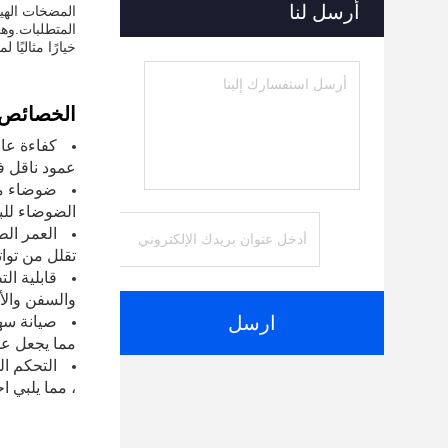
أرسل لنا
خيارًا مثاليًا ل
الخصائص:
عمود ناقل ف
ضوضاء من
الضوضاء للبي
تقلل من توات
قابلية ال
والسفن والأت
ارسل
مما يجعل عم
التحكم ال
، مما يلبي 