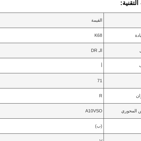
لتقنية:
القيمة
ادة
K68
الـ DR
أ
71
ان
R
 المحوري
A10VSO
(ب)