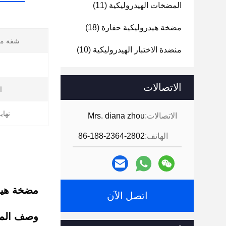
المضخات الهيدروليكية
(11)
مضخة هيدروليكية حفارة
(18)
شفة متز
منضدة الاختبار الهيدروليكية
(10)
ا
الاتصالات
ا
نهاي
الاتصالات:
Mrs. diana zhou
الهاتف:
86-188-2364-2802
مضخة هيدروليكية VPA42K68
اتصل الآن
وصف المن