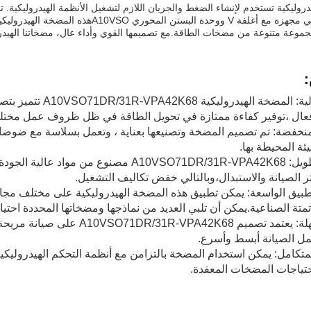
المتطلبات.وهي مجهزة مع أغلفة V ووحدة البس
مجموعة متنوعة من مضخات الطاقة.مع تصميمها القوي وأداء عال، مضخاتنا الهيدروليكية المسلسل 31 بال
كفاءة عالية: المضخة
عال ،توفير كفاءة ممتازة في تحويل الطاقة في ظل ظروف عمل مختلف
خفضة: تم تصميم المضخة وتصنيعها بعناية ، وتعمل بسلاسة مع ضوضاء 
ئة المحيطة بها.
العمر الطويل: A10VSO71DR/31R-VPA42K68 مصن
ر الصيانة والاستبدال،وبالتالي خفض تكاليف التشغيل.
تطبيق الواسعة: يمكن تطبيق هذه المضخة الهيدروليكية على مختلف مجالات
متة الصناعية.يمكن أن تلبي العديد من نماذجها ومضخاتها المحددة احتيا
صيانة سهلة: يعتمد تصميم A42K68
ل الصيانة أبسط وأسرع.
متكامل: يمكن استخدام المضخة بالتزامن مع أنظمة التحكم الهيدروليك
احتياجات المضخات المعقدة.