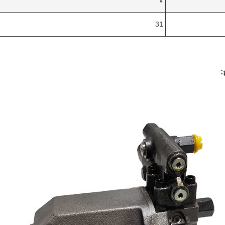
V
31
: