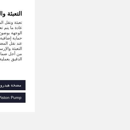
التعبئة و
تعبئة ونقل ال
عادة ما يتم ت
الوجهة بوضوح
حماية إضافية 
عند نقل المضخ
التعبئة والإر
من أجل ضمان ا
الدقيق بعملي
مضخة هيدرولي
 Piston Pump