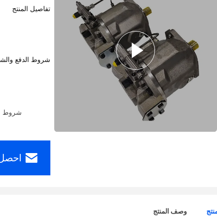
تفاصيل المنتج
شروط الدفع والش
شروط الدفع: ern Union، MoneyGram
احصل 
نتج
وصف المنتج