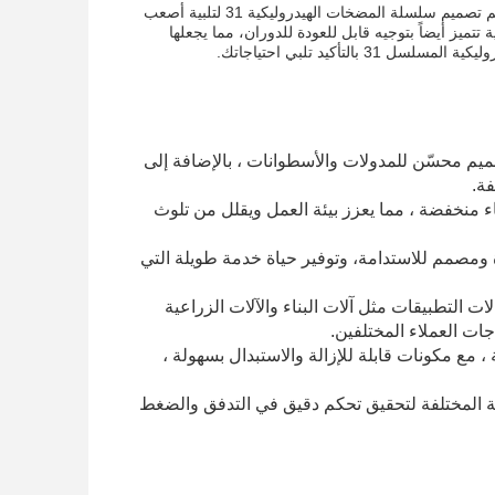
المضخات الهيدروليكية تستخدم لإنشاء الضغط والجريان اللازم لتشغيل الأنظمة الهيدروليكية. تم تصميم سلسلة المضخات الهيدروليكية 31 لتلبية أصعب
تن المحوري A10VSOهذه المضخة الهيدروليكية تتميز أيضاً بتوجيه قابل للعودة للدوران، مما يجعلها
تأكيد تلبي احتياجاتك.
 الهيدروليكية A10VSO71DR/31R-VPA42K68 تتميز بتصميم محسّن للمدولات والأسطوانات ، بالإضافة إلى
ة.
منخفضة ، مما يعزز بيئة العمل ويقلل من تلوث
وع من مواد عالية الجودة ومصمم للاستدامة، وتوفير حياة خدمة طويلة التي
 التطبيقات مثل آلات البناء والآلات الزراعية
جات العملاء المختلفين.
A10VSO71DR/31R-VP على صيانة مريحة ، مع مكونات قابلة للإزالة والاستبدال بسهولة ،
ية المختلفة لتحقيق تحكم دقيق في التدفق والضغط