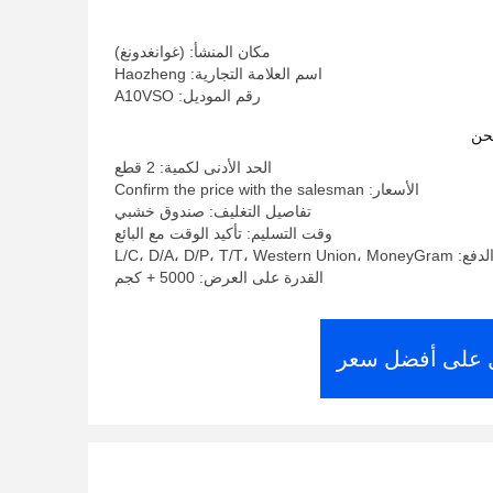
مكان المنشأ: (غوانغدونغ)
اسم العلامة التجارية: Haozheng
رقم الموديل: A10VSO
حن
الحد الأدنى لكمية: 2 قطع
الأسعار: Confirm the price with the salesman
تفاصيل التغليف: صندوق خشبي
وقت التسليم: تأكيد الوقت مع البائع
L/C، D/A، D/P، T/T، West
القدرة على العرض: 5000 + كجم
على أفضل سعر