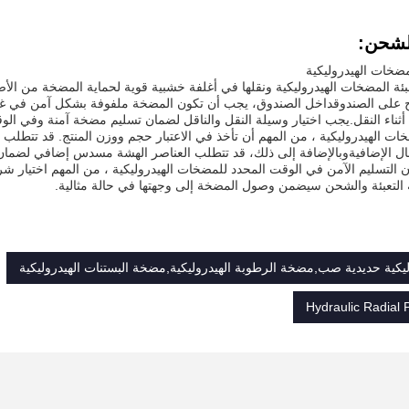
الشحن:
مضخات الهيدروليكية
عبئة المضخات الهيدروليكية ونقلها في أغلفة خشبية قوية لحماية المضخة من الأض
 على الصندوقداخل الصندوق، يجب أن تكون المضخة ملفوفة بشكل آمن في غلاف ال
أثناء النقل.يجب اختيار وسيلة النقل والناقل لضمان تسليم مضخة آمنة وفي ال
ات الهيدروليكية ، من المهم أن تأخذ في الاعتبار حجم ووزن المنتج. قد تتطلب
سال الإضافيةوبالإضافة إلى ذلك، قد تتطلب العناصر الهشة مسدس إضافي لضمان 
لتسليم الآمن في الوقت المحدد للمضخات الهيدروليكية ، من المهم اختيار شرك
ة التعبئة والشحن سيضمن وصول المضخة إلى وجهتها في حالة مثالية.
كية حديدية صب,مضخة الرطوبة الهيدروليكية,مضخة البستنات الهيدروليكية
Hydraulic Radial