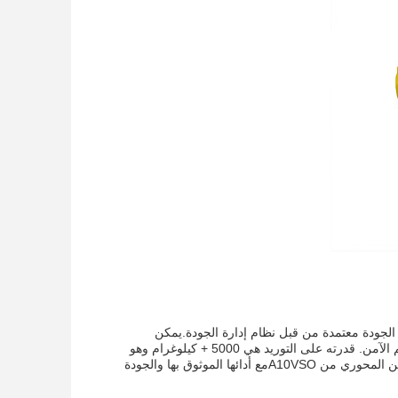
علامة التجارية هاوجينغ ورقم النموذج A10VSO هو منتج عالية الجودة معتمدة من قبل نظام إدارة الجودة.يمكن
التفاوض على وقت التسليم وشروط الدفع مع البائعيتم تعبئة المنتج في صندوق خشبي للتسليم الآمن. قدرته على التوريد هي 5000 + كيلوغرام وهو
مناسب لأوضاع مختلفة من التشغيل. يحتوي على حجم 71,محرك من خلال N00 ووحدة البستن المحوري من A10VSOمع أدائها الموثوق بها والجودة