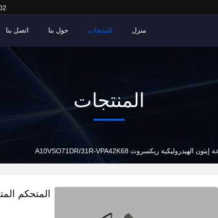
02
منزل
المنتجات
حول بنا
اتصل بنا
المنتجات
هيدروليكية ريكسروث A10VSO71DR/31R-VPA42K68
المتحكم المت