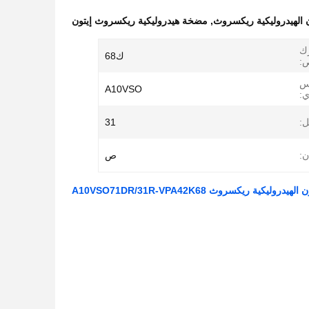
 الهيدروليكية ريكسروث
,
مضخة هيدروليكية ريكسروث إيتون
ك
ك68
ص:
س
A10VSO
ي:
:
31
ن:
ص
ية ريكسروث A10VSO71DR/31R-VPA42K68