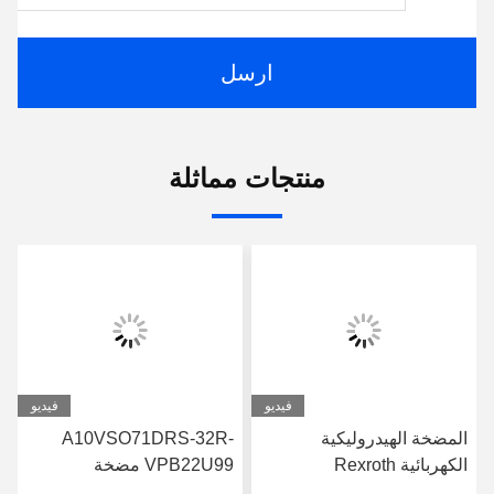
ارسل
منتجات مماثلة
فيديو
فيديو
المضخة الهيدروليكية
A10VSO71DRS-32R-
الكهربائية Rexroth
VPB22U99 مضخة
A10VSO71FED-30R-
ريكسروث الهيدروليكية