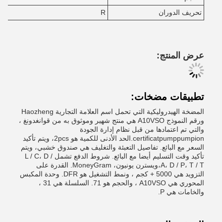
تحريف الدوران
R
عرض المنتج:
تطبيقات مضخات:
المضخة الهيدروليكية التي تحمل اسم العلامة التجارية Haozheng
ورقم النموذج A10VSO هي منتج شهير وموثوق به من قوانغدونغ ،
والتي تم اعتمادها من قبل نظام إدارة الجودة
certificatpumppumpion.الحد الأدنى للكمية هو 2pcs، ويتم تأكيد
السعر مع البائع. تفاصيل التعبئة والتغليف هي صندوق خشبي، ويتم
تأكيد وقت التسليم أيضا مع البائع. شروط الدفع تشمل L / C، D /
A، D / P، T / T،ويسترن يونيون، MoneyGram. القدرة على
التزويد هي 5000 + كجم ، ونمط التشغيل هو DFR. وحدة المكبس
المحوري هي A10VSO ، والحجم هو 71. السلسلة هي 31 ،
والخامات هي P.