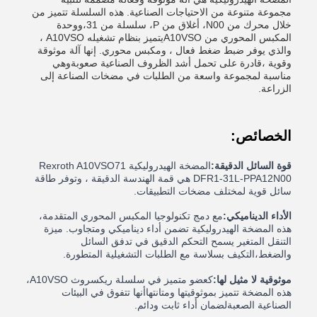
مجموعة متنوعة من الاحتياجات الصناعية. هذه السلسلة تتميز من
خلال محرك من N00، أغلاق من P، سلسلة من 31،ووحدة
المكبس المحوري من A10VSOيتميز بنظام تشغيله A10VSO ،
والذي يوفر ضبط ضغط فعال ، ومكبس محوري. إنها آلة موثوقة
وقوية ،قادرة على تحمل أشد الظروف الصناعية صعوبةوهي
مناسبة لمجموعة واسعة من الطلبات في مضخات الصناعة إلى
الزراعة.
الخصائص:
قوة السائل الدقيقة:
المضخة الهيدروليكية Rexroth A10VSO71
DFR1-31L-PPA12N00 هي قمة الهندسة الدقيقة ، وتوفر طاقة
سائل قوية لمختلف مضخات التطبيقات.
الأداء الديناميكي:
مع دمج تكنولوجيا المكبس المحوري المتقدمة،
هذه المضخة الهيدروليكية تضمن أداء ديناميكي ومتجاوب. ميزة
التنقل المتغير يسمح التحكم الدقيق في تدفق السائل
والضغط،التكيف بسلاسة مع الطلبات التشغيلية المتطورة.
موثوقية لا مثيل لها:
كعضو متميز في سلسلة ريكسروث A10VSO،
هذه المضخة تتميز بموثوقيتها ومتانتهاأنها تتفوق في البيئات
الصناعية الصعبةلضمان أداء ثابت ودائم.