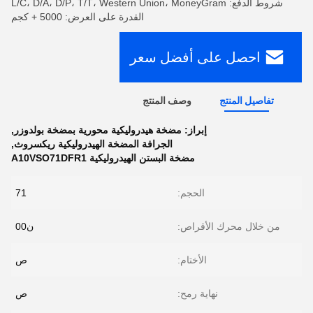
شروط الدفع: L/C، D/A، D/P، T/T، Western Union، MoneyGram
القدرة على العرض: 5000 + كجم
احصل على أفضل سعر
تفاصيل المنتج
وصف المنتج
إبراز:
مضخة هيدروليكية محورية بمضخة بولدوزر
,
الجرافة المضخة الهيدروليكية ريكسروث
,
مضخة البستن الهيدروليكية A10VSO71DFR1
الحجم:
71
من خلال محرك الأقراص:
ن00
الأختام:
ص
نهاية رمح:
ص