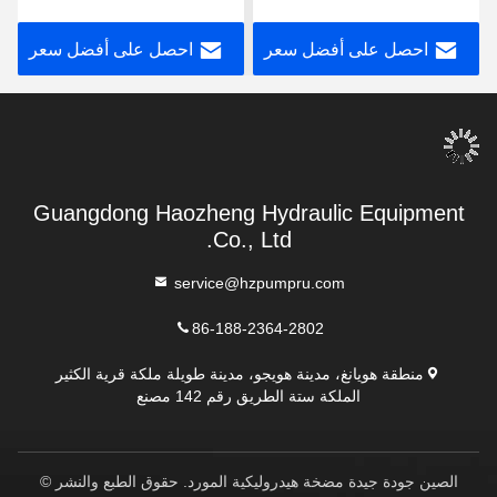
PPA12G30
التصميم القوي
احصل على أفضل سعر
احصل على أفضل سعر
Guangdong Haozheng Hydraulic Equipment
Co., Ltd.
service@hzpumpru.com
86-188-2364-2802
منطقة هويانغ، مدينة هويجو، مدينة طويلة ملكة قرية الكثير
الملكة ستة الطريق رقم 142 مصنع
الصين جودة جيدة مضخة هيدروليكية المورد. حقوق الطبع والنشر ©