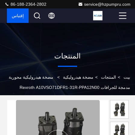
86-188-2364-2802
service@hzpumpru.com
إقتباس
المنتجات
بيت
>
المنتجات
>
مضخة هيدروليكية
>
مضخة هيدروليكية محورية
مدمجة للجرافات Rexroth A10VSO71DFR1-31R-PPA12N00