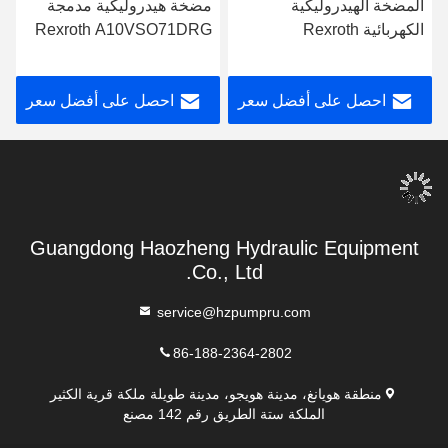
المضخة الهيدروليكية
مضخة هيدروليكية مدمجة
الكهربائية Rexroth
Rexroth A10VSO71DRG
A10VSO71FED-30R-
مضخة زيت هيدروليكية
PPA12G30
احصل على أفضل سعر
احصل على أفضل سعر
Guangdong Haozheng Hydraulic Equipment
Co., Ltd.
service@hzpumpru.com
86-188-2364-2802
منطقة هويانغ، مدينة هويجو، مدينة طويلة ملكة قرية الكثير
الملكة ستة الطريق رقم 142 مصنع