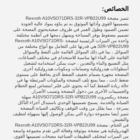
الخصائص:
تتميز مضخة Rexroth A10VSO71DRS-32R-VPB22U99
بتصميمها القوي وأدائها الموثوق به.تم بناؤه بمواد عالية الجودة
تضمن الصمود وطول العمر في ظروف صعبةيحتوي المضخة على
تصميم مضغوط يوفر المساحة ويسهل دمجها في أنظمة مختلفة.
واحدة من الميزات الرئيسية لمضخة Rexroth A10VSO71DRS-
32R-VPB22U99 هي قدرتها على التعامل مع أنواع مختلفة من
السوائل ، بما في ذلك السوائل القائمة على النفط والسوائل
القائمة على الماء.انها مناسبة للاستخدام في مختلف الصناعات،
مثل التصنيع والبناء والتعدين ، حيث يمكن استخدامه لتشغيل
أسطوانات هيدروليكية وصمامات ومكونات هيدروليكية أخرى.
المضخة مجهزة بصمام تخفيف الضغط الذي يحافظ على مستوى
ضغط ثابت ، مما يمنع تلف المضخة والمكونات المرتبطة بها في
حالة زيادة الضغط.كما أنه يحتوي على فلتر امتصاص لمنع الحطام
والجسيمات الأخرى من دخول المضخة وتسبب الأضرار.
مضخة ريكسروث A10VSO71DRS-32R-VPB22U99 سهلة
الصيانة والخدمة. يسمح تصميمها الوحدي باستبدال أجزاء التآكل
بسرعة ، مما يقلل من وقت التوقف وتكاليف الصيانة.المضخة
تتميز أيضا مجموعة دوارة التي يمكن الوصول إليها بسهولة لتنظيف
والتفتيش.
في الختام، مضخة Rexroth A10VSO71DRS-32R-VPB22U99
الهيدروليكية هي مضخة موثوقة وفعالة التي تقدم مجموعة واسعة
من الميزات لمختلف التطبيقات الصناعية مضخات.تصميمها القوي،