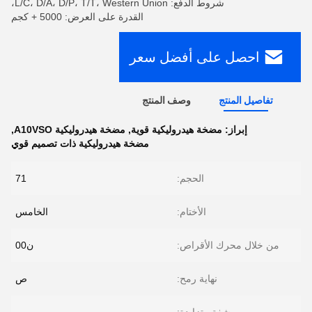
شروط الدفع: L/C، D/A، D/P، T/T، Western Union،
القدرة على العرض: 5000 + كجم
احصل على أفضل سعر
تفاصيل المنتج
وصف المنتج
إبراز:
مضخة هيدروليكية قوية
,
مضخة هيدروليكية A10VSO
,
مضخة هيدروليكية ذات تصميم قوي
الحجم:
71
الأختام:
الخامس
من خلال محرك الأقراص:
ن00
نهاية رمح:
ص