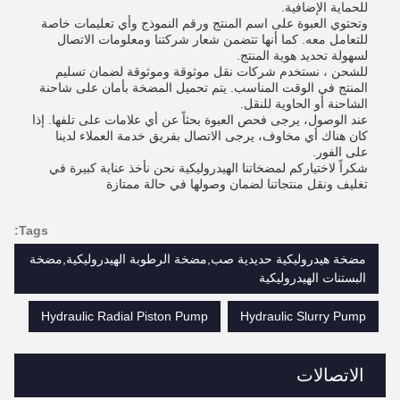
للحماية الإضافية.
وتحتوي العبوة على اسم المنتج ورقم النموذج وأي تعليمات خاصة
للتعامل معه. كما أنها تتضمن شعار شركتنا ومعلومات الاتصال
لسهولة تحديد هوية المنتج.
للشحن ، نستخدم شركات نقل موثوقة وموثوقة لضمان تسليم
المنتج في الوقت المناسب. يتم تحميل المضخة بأمان على شاحنة
الشاحنة أو الحاوية للنقل.
عند الوصول، يرجى فحص العبوة بحثاً عن أي علامات على تلفها. إذا
كان هناك أي مخاوف، يرجى الاتصال بفريق خدمة العملاء لدينا
على الفور.
شكراً لاختياركم لمضخاتنا الهيدروليكية نحن نأخذ عناية كبيرة في
تغليف ونقل منتجاتنا لضمان وصولها في حالة ممتازة
Tags:
مضخة هيدروليكية حديدية صب,مضخة الرطوبة الهيدروليكية,مضخة
البستنات الهيدروليكية
Hydraulic Radial Piston Pump
Hydraulic Slurry Pump
الاتصالات