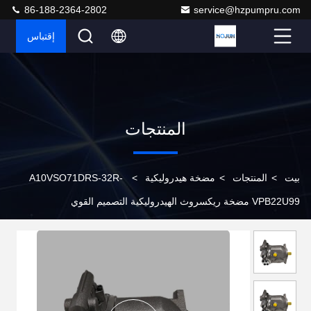
86-188-2364-2802
service@hzpumpru.com
إقتباس
المنتجات
بيت
>
المنتجات
>
مضخة هيدروليكية
>
A10VSO71DRS-32R-
VPB22U99 مضخة ريكسروث الهيدروليكية التصميم القوي