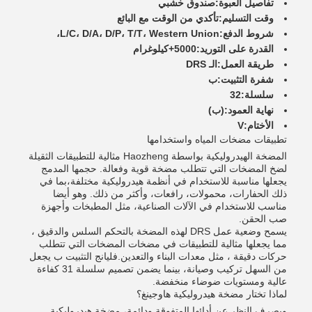
تفاصيل العبوة:
صندوق خشبي
وقت التسليم:
تأكدي من الوقت مع البائع
شروط الدفع:
L/C، D/A، D/P، T/T، Western Union،
القدرة على التوريد:
5000+كيلوغرام
طريقة العمل:
الـ DRS
شفرة التثبيت:
ب
سلسلة:
32
نهاية العمود:
(ب)
الأختام:
V
تطبيقات مضخات المياه واستخدامها
المضخة الهيدروليكية بواسطة Haozheng مثالية للتطبيقات الثقيلة
لضخ المضخات التي تتطلب مضخة قوية وفعالة. حجمها المدمج
يجعلها مناسبة للاستخدام في أنظمة هيدروليكية مختلفة،بما في
ذلك الحفارات، محمولات، رافعات، وأكثر من ذلك. وهو أيضا
مناسب للاستخدام في الآلات الصناعية، مثل المطبخات وأجهزة
صب الحقن.
يسمح وضعية عمل DRS لهذه المضخة بالتحكم السلس والدقيق ،
مما يجعلها مثالية للتطبيقات في مضخات المضخات التي تتطلب
حركات دقيقة ، مثل معدات البناء والتعدين.فليانج التثبيت ب يجعل
من السهل تركيب وصيانة، بينما يضمن تصميم سلسلة 31 كفاءة
عالية ومستويات ضوضاء منخفضة.
لماذا تختار مضخة هيدروليكية هاوجينغ؟
وبصرف النظر عن أدائها المتفوقة ودائمة، مضخة هيدروليكية