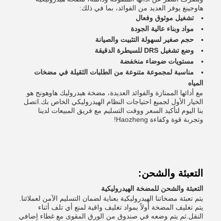
هاوجينغ يوفر العديد من الفوائد، بما في ذلك:
تشغيل موثوق وفعال
مواد وبناء عالية الجودة
حجم صغير لسهولة التثبيت والصيانة
وضع تشغيل DRS للسيطرة الدقيقة
مستويات ضوضاء منخفضة
مناسبة لمجموعة متنوعة من الطلبات الثقيلة في مضخات
المياه
مع أدائها الممتازة والفوائد العديدة، مضخة هيدروليك هاوهونج هو
الخيار الأول لجميع احتياجات النظام الهيدروليكي الخاص بك.اتصل
بنا اليوم لتأكيد السعر ووقت التسليم مع فريق المبيعات لدينا
وتجربة قوة وكفاءة Haozheng!
التعبئة والشحن:
التعبئة والشحن للمضخة الهيدروليكية
يتم تعبئة مضخاتنا الهيدروليكية بعناية لضمان التسليم الآمن لعملائنا.
يتم تغليف المضخة أولاً بمواد تغليف واقية لمنع أي تلف أثناء
النقل.ثم يتم وضعه في صندوق من الورق المقوى مع غطاء إضافي