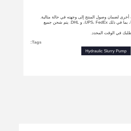
أخرى لضمان وصول المنتج إلى وجهته في حالة مثالية.
عملية الشحن لدينا بسيطة وموثوق بها. نحن نستخدم مجموعة متنوعة من الناقلين لتسليم منتجاتنا، بما في ذلك UPS، FedEx، و DHL. يتم شحن جميع
لبك في الوقت المحدد.
Tags:
Hydraulic Slurry Pump