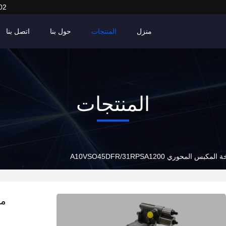
02
منزل
المنتجات
حول بنا
اتصل بنا
المنتجات
محوري A10VSO45DFR/31RPSA1200
مض