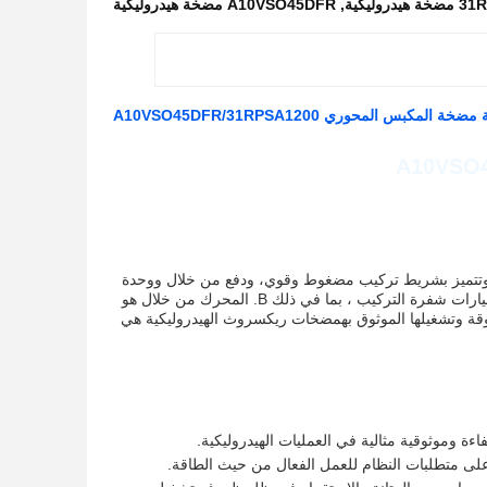
روليكية
,
A10VSO45DFR مضخة هيدروليكية
مكبس المحوري A10VSO45DFR/31RPSA1200
 وتتميز بشريط تركيب مضغوط وقوي، ودفع من خلال ووحدة
المكبس المحوري.المضخات متوفرة في مجموعة واسعة من الأحجام، مع مجموعة متنوعة من خيارات شفرة التركيب ، بما في ذلك B. المحرك من خلال هو
و A10vso. اتجاه الدوران هو R ، وحجم هو 71.مع أدائها المتفوقة وتشغيلها الموثوق بهمضخات ريكسروث الهيدروليكية هي
 وموثوقية مثالية في العمليات الهيدروليكية.
 على متطلبات النظام للعمل الفعال من حيث الطاقة.