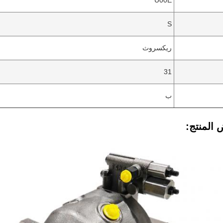
U00E
S
ريكسروث
31
ب
المنتج: