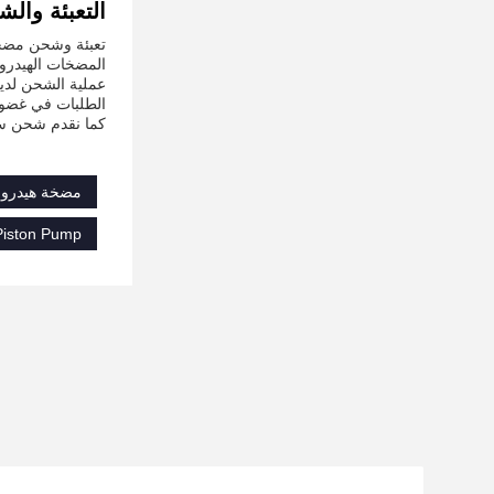
التعبئة وال
تعبئة وشحن مضخ
المضخات الهيدرو
الطلبات في غضون 24 ساعة،ما لم يحدد خلا
كما نقدم شحن سر
مضخة هيدرولي
 Piston Pump