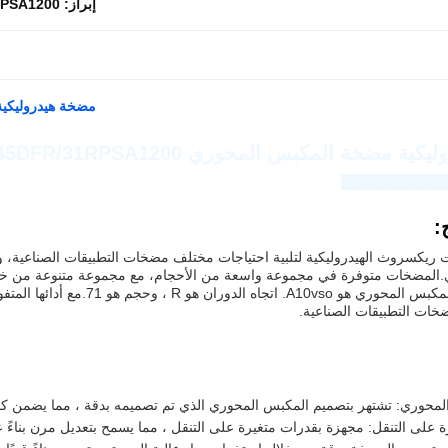
إبراز:
31RPSA1200 مضخة هيد
مضخة هيدروليكية مضخة ال
مضخة المكبس المحوري A10VSO45DFR/31RPSA1200
اوجينغ للهيدروليك
:
ريكسروث الهيدروليكية لتلبية احتياجات مختلف مضخات التطبيقات الصناعية،
U00E ، ووحدة المكبس المحوري ه
ضخات التطبيقات الصناعية.
محوري: تشتهر بتصميم المكبس المحوري الذي تم تصميمه بدقة ، مما يضمن كفاءة
رة على التنقل: مجهزة بقدرات متغيرة على التنقل ، مما يسمح بتعديل مرن بناءً