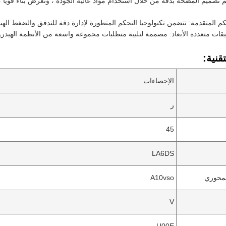
 تم تصميم المضخة بدقة من خلال استخدام مواد عالية الجودة ، وتعرض بناءً قوي
كم المتقدمة: تتضمن تكنولوجيا التحكم المتطورة لإدارة دقة للتدفق والضغط الهيدر
ات متعددة الأبعاد: مصممة لتلبية متطلبات مجموعة واسعة من الأنظمة الهيدرول
قنية:
الإحصاءات
ر
45
LA6DS
لمحوري
A10vso
V