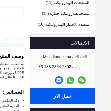
المضخات الهيدروليكية
(11)
مضخة هيدروليكية حفارة
(18)
منضدة الاختبار الهيدروليكية
(10)
مضخة هيدروليكية 
الاتصالات
شركة غوانغدونغ ه
وصف المنتج
الاتصالات:
Mrs. diana zhou
تم تصميم مضخات 
الهاتف:
86-188-2364-2802
الخيار المثالي لم
الخصائص:
اتصل الآن
دقة المكبس ال
القدرة المتغي