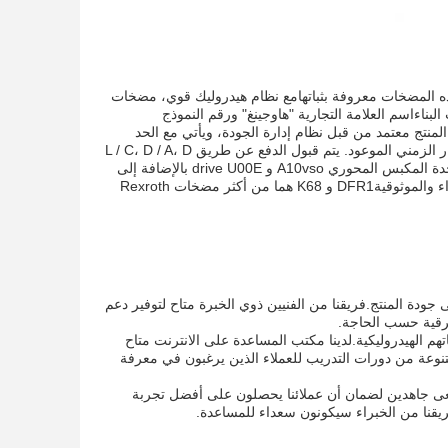
ذه المضخات معروفة بثباتهامع نظام هيدروليك قوي، مضخات
ناءاسم العلامة التجارية "هاوجينغ" ورقم النموذج
لموثوقية.المنتج معتمد من قبل نظام إدارة الجودة، ويأتي مع الحد
الأدنى لكمية الطلب من 2pcs. يمكن للعملاء أن يتوقعون أسعار تنافسية، والتسليم عادة في الإطار الزمني الموعود. يتم قبول الدفع عن طريق L / C، D / A، D
/ P، T / T،ويسترن يونيونو (موني غرام) وطرق أخرى القدرة على التوريد فوق 5000 كيلوغراموحدة المكبس المحوري A10vso و drive U00E بالإضافة إلى
الأختام V تجعل مضخات Rexroth الهيدروليكية مثالية للمضخات التي تتطلب مستوى عال من الأداء والموثوقيةDFR1 و K68 هما من أكثر مضخات Rexroth
ودة المنتج.فريقنا من الفنيين ذوي الخبرة متاح لتوفير دعم
لترقية حسب الحاجة.
 الهيدروليكية.لدينا مكتب المساعدة على الانترنت متاح
متنوعة من دورات التدريب للعملاء الذين يرغبون في معرفة
عى جاهدين لضمان أن عملائنا يحصلون على أفضل تجربة
فريقنا من الخبراء سيكونون سعداء للمساعدة.