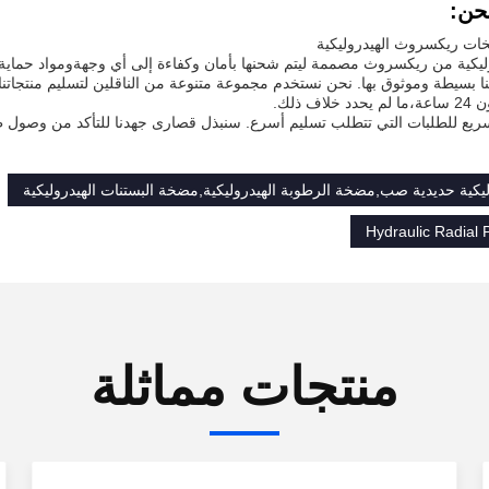
شحن:
ات ريكسروث الهيدروليكية
ليكية من ريكسروث مصممة ليتم شحنها بأمان وكفاءة إلى أي وجهةومواد حماية 
ف ذلك.
يع للطلبات التي تتطلب تسليم أسرع. سنبذل قصارى جهدنا للتأكد من وصول ط
كية حديدية صب,مضخة الرطوبة الهيدروليكية,مضخة البستنات الهيدروليكية
Hydraulic Radial
منتجات مماثلة