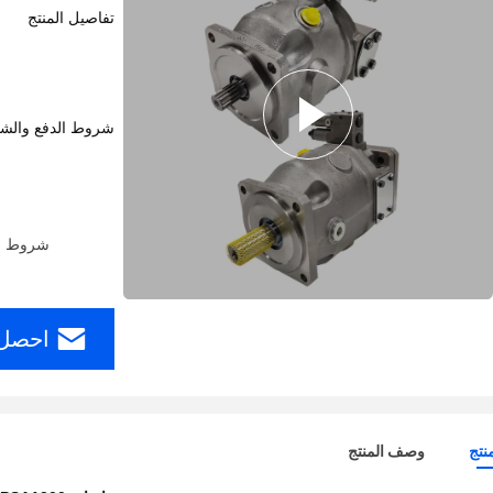
تفاصيل المنتج
شروط الدفع والش
شروط الدفع: ern Union، MoneyGram
احصل 
نتج
وصف المنتج