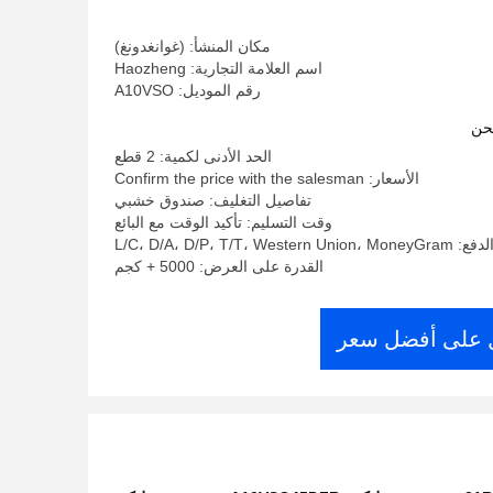
مكان المنشأ: (غوانغدونغ)
اسم العلامة التجارية: Haozheng
رقم الموديل: A10VSO
حن
الحد الأدنى لكمية: 2 قطع
الأسعار: Confirm the price with the salesman
تفاصيل التغليف: صندوق خشبي
وقت التسليم: تأكيد الوقت مع البائع
L/C، D/A، D/P، T/T، West
القدرة على العرض: 5000 + كجم
على أفضل سعر