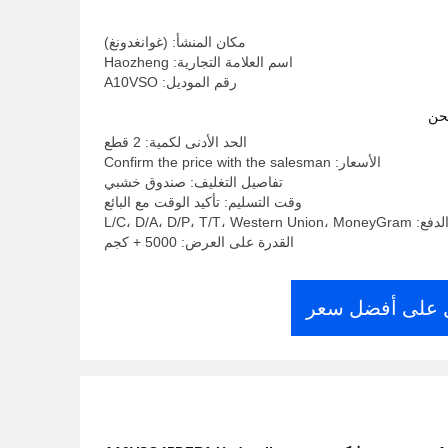
مكان المنشأ: (غوانغدونغ)
اسم العلامة التجارية: Haozheng
رقم الموديل: A10VSO
حن
الحد الأدنى لكمية: 2 قطع
الأسعار: Confirm the price with the salesman
تفاصيل التغليف: صندوق خشبي
وقت التسليم: تأكيد الوقت مع البائع
L/C، D/A، D/P، T/T، West
القدرة على العرض: 5000 + كجم
على أفضل سعر