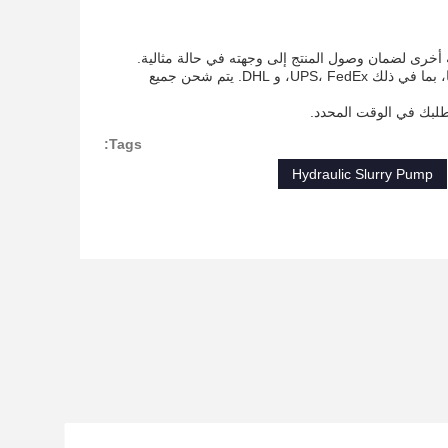
أخرى لضمان وصول المنتج إلى وجهته في حالة مثالية.
عملية الشحن لدينا بسيطة وموثوق بها. نحن نستخدم مجموعة متنوعة من الناقلين لتسليم منتجاتنا، بما في ذلك UPS، FedEx، و DHL. يتم شحن جميع
لبك في الوقت المحدد.
Tags:
Hydraulic Slurry Pump