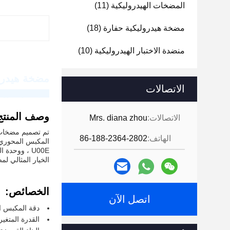
المضخات الهيدروليكية
(11)
مضخة هيدروليكية حفارة
(18)
منضدة الاختبار الهيدروليكية
(10)
مضخة هيدروليكية 
الاتصالات
شركة غوانغدونغ ه
وصف المنتج
الاتصالات:
Mrs. diana zhou
تم تصميم مضخات 
الهاتف:
86-188-2364-2802
الخيار المثالي لم
الخصائص:
اتصل الآن
دقة المكبس ال
القدرة المتغي