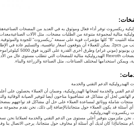
خات:
ليكية ريكسروث توفر أداء فعال وموثوق به في العديد من المضخات الصناعيةه
يكية مثالية لمجموعة متنوعة من الطلبات مضخات، مثل الآلات الصناعيةمعدات الب
"A10VSO" وسلسلة التثبيت "B" كلها مؤشرات قوية على سمعة "ريكسروث" للجودة وا
ية، ويمكن استخدامها لمختلف الصناعات، مثل الصناعة والزراعة والبناء.
مات:
لهيدروليكية الدعم التقني والخدمة
عم الفني والخدمة لضخاتها الهيدروليكية، وضمان أن العملاء يحصلون على أعلى ج
 الهاتفي لحل أي مشاكل قد تنشأفنيونا متاحون أيضا لتوفير الصيانة الوقائية وا
منتجات شاملة ووثائق لمساعدة العملاء على حل أي مشاكل قد تواجههم بمضخاتهم
 أي أسئلة قد يكون العملاء حول منتجاتنابالإضافة إلى ذلك، نحن نقدم مجموعة 
 ريكسروث الهيدروليكية.
نحن ملتزمون بتوفير أعلى مستوى من الدعم التقني والخدمة لعملائنا.نحن نس
م منتجاتناإذا كان لديك أي أسئلة أو مخاوف حول منتجاتنا، يرجى الاتصال بنا و