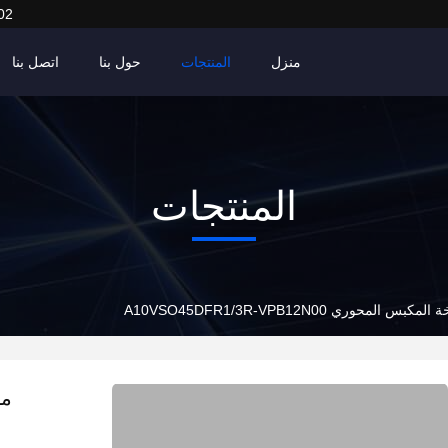
02
منزل
المنتجات
حول بنا
اتصل بنا
المنتجات
حوري A10VSO45DFR1/3R-VPB12N00
مض