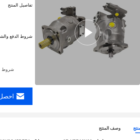
تفاصيل المنتج
شروط الدفع والش
شروط الدفع: ern Union، MoneyGram
احصل 
نتج
وصف المنتج