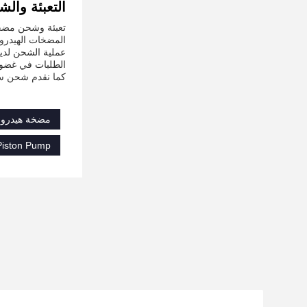
التعبئة وال
تعبئة وشحن مضخ
المضخات الهيدرو
الطلبات في غضون 24 ساعة،ما لم يحدد خلا
كما نقدم شحن سر
مضخة هيدرولي
 Piston Pump