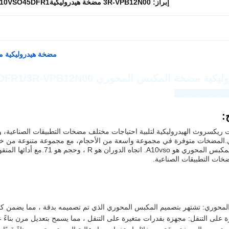
إبراز:
3R-VPB12N00 مضخة هيدروليكيةA10VSO45DFR1 مضخة هيدروليكية
مضخة هيدروليكية مضخة المكبس
مضخة المكبس المحوري A10VSO45DFR1/3R-VPB12N00
اوجينغ للهيدروليك
:
ريكسروث الهيدروليكية لتلبية احتياجات مختلف مضخات التطبيقات الصناعية،
U00E ، ووحدة المكبس المحوري ه
ضخات التطبيقات الصناعية.
محوري: تشتهر بتصميم المكبس المحوري الذي تم تصميمه بدقة ، مما يضمن كفاءة
رة على التنقل: مجهزة بقدرات متغيرة على التنقل ، مما يسمح بتعديل مرن بناءً