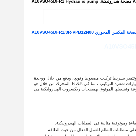
A10VSO45DFR1 Hydraulic pump
,
 المحوري A10VSO45DFR1/3R-VPB12N00
 وتتميز بشريط تركيب مضغوط وقوي، ودفع من خلال ووحدة
المكبس المحوري.المضخات متوفرة في مجموعة واسعة من الأحجام، مع مجموعة متنوعة من خيارات شفرة التركيب ، بما في ذلك B. المحرك من خلال هو
و A10vso. اتجاه الدوران هو R ، وحجم هو 71.مع أدائها المتفوقة وتشغيلها الموثوق بهمضخات ريكسروث الهيدروليكية هي
 وموثوقية مثالية في العمليات الهيدروليكية.
 على متطلبات النظام للعمل الفعال من حيث الطاقة.