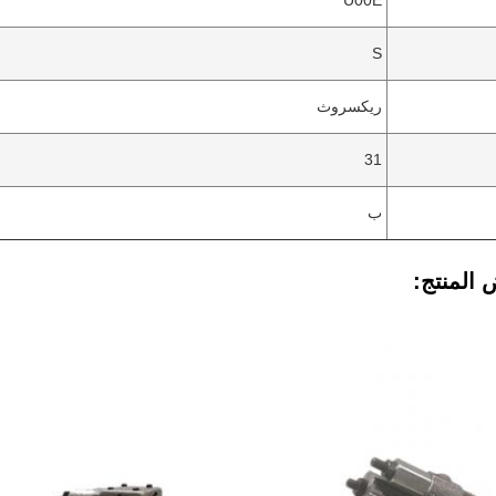
U00E
S
ريكسروث
31
ب
المنتج: