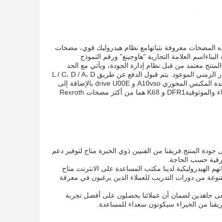
ذه المضخات معروفة بثباتهامع نظام هيدروليك قوي، مضخات
ناءاسم العلامة التجارية "هاوجينغ" ورقم النموذج
لموثوقية.المنتج معتمد من قبل نظام إدارة الجودة، ويأتي مع الحد
الأدنى لكمية الطلب من 2pcs. يمكن للعملاء أن يتوقعون أسعار تنافسية، والتسليم عادة في الإطار الزمني الموعود. يتم قبول الدفع عن طريق L / C، D / A، D
/ P، T / T،ويسترن يونيونو (موني غرام) وطرق أخرى القدرة على التوريد فوق 5000 كيلوغراموحدة المكبس المحوري A10vso و drive U00E بالإضافة إلى
الأختام V تجعل مضخات Rexroth الهيدروليكية مثالية للمضخات التي تتطلب مستوى عال من الأداء والموثوقيةDFR1 و K68 هما من أكثر مضخات Rexroth
ودة المنتج.فريقنا من الفنيين ذوي الخبرة متاح لتوفير دعم
لترقية حسب الحاجة.
 الهيدروليكية.لدينا مكتب المساعدة على الانترنت متاح
متنوعة من دورات التدريب للعملاء الذين يرغبون في معرفة
عى جاهدين لضمان أن عملائنا يحصلون على أفضل تجربة
فريقنا من الخبراء سيكونون سعداء للمساعدة.