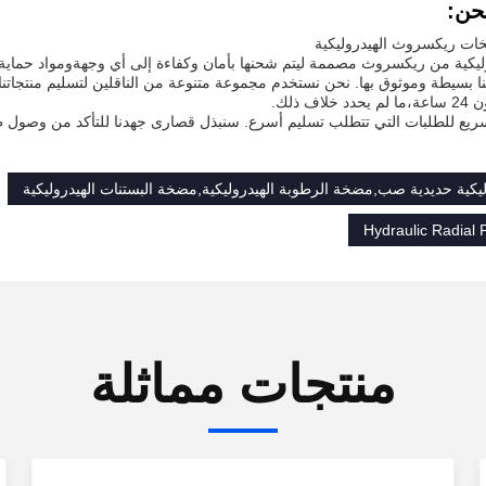
شحن:
ات ريكسروث الهيدروليكية
ليكية من ريكسروث مصممة ليتم شحنها بأمان وكفاءة إلى أي وجهةومواد حماية 
ف ذلك.
يع للطلبات التي تتطلب تسليم أسرع. سنبذل قصارى جهدنا للتأكد من وصول ط
كية حديدية صب,مضخة الرطوبة الهيدروليكية,مضخة البستنات الهيدروليكية
Hydraulic Radial
منتجات مماثلة