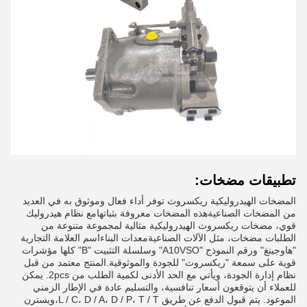
تطبيقات مضخات:
المضخات الهيدروليكية ريكسروث توفر أداء فعال وموثوق به في العديد
من المضخات الصناعيةهذه المضخات معروفة بثباتهامع نظام هيدروليك
قوي، مضخات ريكسروث الهيدروليكية مثالية لمجموعة متنوعة من
الطلبات مضخات، مثل الآلات الصناعيةمعدات البناءاسم العلامة التجارية
"هاوجينغ" ورقم النموذج "A10VSO" وسلسلة التثبيت "B" كلها مؤشرات
قوية على سمعة "ريكسروث" للجودة والموثوقية.المنتج معتمد من قبل
نظام إدارة الجودة، ويأتي مع الحد الأدنى لكمية الطلب من 2pcs. يمكن
للعملاء أن يتوقعون أسعار تنافسية، والتسليم عادة في الإطار الزمني
الموعود. يتم قبول الدفع عن طريق L / C، D / A، D / P، T / T،ويسترن