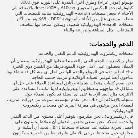
يونيونو (موني غرام) وطرق أخرى القدرة على التوريد فوق 5000
كيلوغراموحدة المكبس المحوري A10vso و drive U00E بالإضافة إلى
الأختام V تجعل مضخات Rexroth الهيدروليكية مثالية للمضخات التي
تتطلب مستوى عال من الأداء والموثوقيةDFR1 و K68 هما من أكثر
مضخات Rexroth الهيدروليكية شعبية، ويمكن استخدامها لمختلف
الصناعات، مثل الصناعة والزراعة والبناء.
الدعم والخدمات:
مضخات ريكسروث الهيدروليكية الدعم التقني والخدمة
توفر ريكسروث الدعم الفني والخدمة لضخاتها الهيدروليكية، وضمان أن
العملاء يحصلون على أعلى جودة المنتج.فريقنا من الفنيين ذوي الخبرة
متاح لتوفير دعم في الموقع والدعم الهاتفي لحل أي مشاكل قد تنشأفنيونا
متاحون أيضا لتوفير الصيانة الوقائية والترقية حسب الحاجة.
نحن نقدم كتيبات منتجات شاملة ووثائق لمساعدة العملاء على حل أي
مشاكل قد تواجههم بمضخاتهم الهيدروليكية.لدينا مكتب المساعدة على
الانترنت متاح أيضا للإجابة على أي أسئلة قد يكون العملاء حول
منتجاتنابالإضافة إلى ذلك، نحن نقدم مجموعة متنوعة من دورات التدريب
للعملاء الذين يرغبون في معرفة المزيد عن مضخات ريكسروث
الهيدروليكية.
في (ريكسروث) ، نحن ملتزمون بتوفير أعلى مستوى من الدعم التقني
والخدمة لعملائنا.نحن نسعى جاهدين لضمان أن عملائنا يحصلون على
أفضل تجربة ممكنة عند استخدام منتجاتناإذا كان لديك أي أسئلة أو
مخاوف حول منتجاتنا، يرجى الاتصال بنا وفريقنا من الخبراء سيكونون