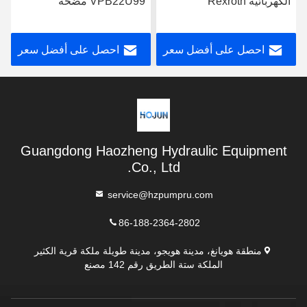
الكهربائية Rexroth
VPB22U99 مضخة
A10VSO71FED-30R-
ريكسروث الهيدروليكية
PPA12G30
التصميم القوي
احصل على أفضل سعر
احصل على أفضل سعر
Guangdong Haozheng Hydraulic Equipment
Co., Ltd.
service@hzpumpru.com
86-188-2364-2802
منطقة هويانغ، مدينة هويجو، مدينة طويلة ملكة قرية الكثير
الملكة ستة الطريق رقم 142 مصنع