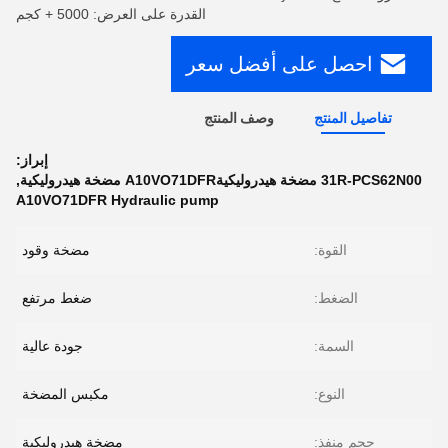
القدرة على العرض: 5000 + كجم
احصل على أفضل سعر
تفاصيل المنتج
وصف المنتج
إبراز:
31R-PCS62N00 مضخة هيدروليكيةA10VO71DFR مضخة هيدروليكية
,
A10VO71DFR Hydraulic pump
القوة:
مضخة وقود
الضغط:
ضغط مرتفع
السمة:
جودة عالية
النوع:
مكبس المضخة
حجم منفذ:
مضخة هيدروليكية