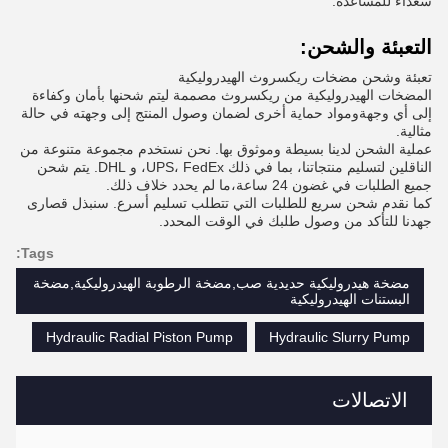
سعداء للمساعدة.
التعبئة والشحن:
تعبئة وشحن مضخات ريكسروث الهيدروليكية
المضخات الهيدروليكية من ريكسروث مصممة ليتم شحنها بأمان وكفاءة
إلى أي وجهةومواد حماية أخرى لضمان وصول المنتج إلى وجهته في حالة
مثالية.
عملية الشحن لدينا بسيطة وموثوق بها. نحن نستخدم مجموعة متنوعة من
الناقلين لتسليم منتجاتنا، بما في ذلك UPS، FedEx، و DHL. يتم شحن
جميع الطلبات في غضون 24 ساعة،ما لم يحدد خلاف ذلك.
كما نقدم شحن سريع للطلبات التي تتطلب تسليم أسرع. سنبذل قصارى
جهدنا للتأكد من وصول طلبك في الوقت المحدد.
Tags:
مضخة هيدروليكية حديدية صب,مضخة الرطوبة الهيدروليكية,مضخة
البستنات الهيدروليكية
Hydraulic Radial Piston Pump
Hydraulic Slurry Pump
الاتصالات