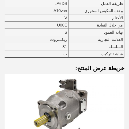
طريقة العمل
LA6DS
وحدة المكبس المحوري
A10vso
الأختام
V
من خلال القيادة
U00E
نهاية العمود
S
العلامة التجارية
ريكسروث
السلسلة
31
شاشة تركيب
ب
خريطة عرض المنتج: