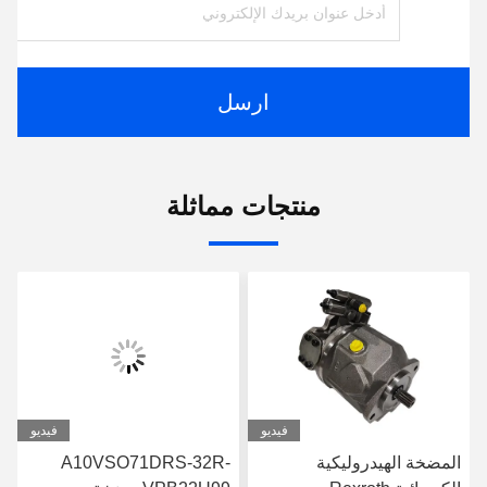
ارسل
منتجات مماثلة
فيديو
فيديو
المضخة الهيدروليكية
A10VSO71DRS-32R-