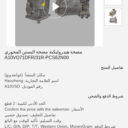
مضخة هيدروليكية مضخة البستن المحوري
A10VO71DFR/31R-PCS62N00
تفاصيل المنتج
مكان المنشأ: (غوانغدونغ)
اسم العلامة التجارية: Haozheng
رقم الموديل: A10VSO
شروط الدفع والشحن
الحد الأدنى لكمية: 2 قطع
الأسعار: Confirm the price with the salesman
تفاصيل التغليف: صندوق خشبي
وقت التسليم: تأكيد الوقت مع البائع
شروط الدفع: L/C، D/A، D/P، T/T، Western Union، MoneyGram