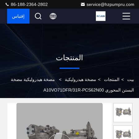
86-188-2364-2802
service@hzpumpru.com
إقتباس
المنتجات
بيت
>
المنتجات
>
مضخة هيدروليكية
>
مضخة هيدروليكية مضخة
البستن المحوري A10VO71DFR/31R-PCS62N00