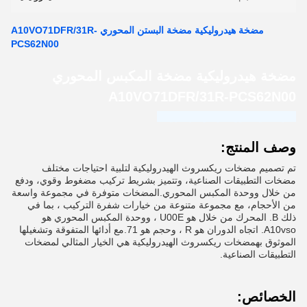
مضخة هيدروليكية مضخة البستن المحوري A10VO71DFR/31R-
PCS62N00
مضخة هيدروليكية مضخة المكبس المحوري
A10VO71DFR/31R-PCS62N00
شركة غوانغدونغ هاوجينغ للهيدروليك
وصف المنتج:
تم تصميم مضخات ريكسروث الهيدروليكية لتلبية احتياجات مختلف
مضخات التطبيقات الصناعية، وتتميز بشريط تركيب مضغوط وقوي، ودفع
من خلال ووحدة المكبس المحوري.المضخات متوفرة في مجموعة واسعة
من الأحجام، مع مجموعة متنوعة من خيارات شفرة التركيب ، بما في
ذلك B. المحرك من خلال هو U00E ، ووحدة المكبس المحوري هو
A10vso. اتجاه الدوران هو R ، وحجم هو 71.مع أدائها المتفوقة وتشغيلها
الموثوق بهمضخات ريكسروث الهيدروليكية هي الخيار المثالي لمضخات
التطبيقات الصناعية.
الخصائص: