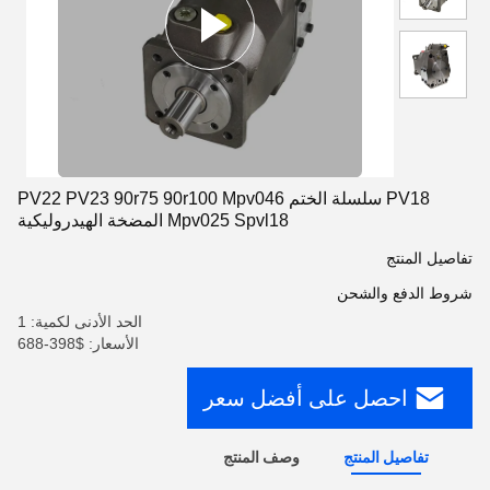
PV18 سلسلة الختم PV22 PV23 90r75 90r100 Mpv046
Mpv025 Spvl18 المضخة الهيدروليكية
تفاصيل المنتج
شروط الدفع والشحن
الحد الأدنى لكمية: 1
الأسعار: $398-688
احصل على أفضل سعر
تفاصيل المنتج
وصف المنتج