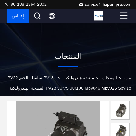
86-188-2364-2802
service@hzpumpru.com
إقتباس
المنتجات
بيت
>
المنتجات
>
مضخة هيدروليكية
>
PV18 سلسلة الختم PV22
PV23 90r75 90r100 Mpv046 Mpv025 Spvl18 المضخة الهيدروليكية