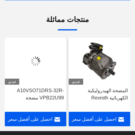
منتجات مماثلة
فيديو
فيديو
المضخة الهيدروليكية
A10VSO71DRS-32R-
الكهربائية Rexroth
VPB22U99 مضخة
A10VSO71FED-30R-
ريكسروث الهيدروليكية
PPA12G30
التصميم القوي
احصل على أفضل سعر
احصل على أفضل سعر