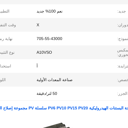
جديد:
نعم 100% جديد
التطبي
دوران:
X
وقت التنفي
نموذج:
705-55-43000
نهاية رم
لمكبس
A10VSO
نوع التثبي
حوري:
ايدة:
أ
استخدا
خصص:
صناعة المعدات الأولية
اللو
الجزر:
50 لتر/دقيقة
روليكية PV6 PV10 PV15 PV20 سلسلة PV مجموعة إصلاح المضخة الهيدروليكية لشركة Parker Denison المورد الصيني