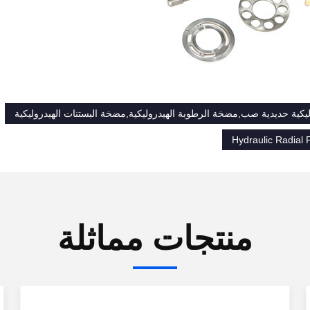
كية حديدية صب,مضخة الرطوبة الهيدروليكية,مضخة البستنات الهيدروليكية
Hydraulic Radial
منتجات مماثلة