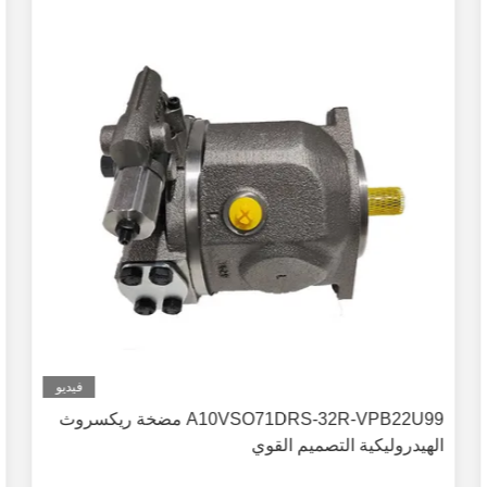
فيديو
A10VSO71DRS-32R-VPB22U99 مضخة ريكسروث
الهيدروليكية التصميم القوي