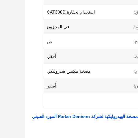
ق:
استخدام لحفارة CAT390D
ذ:
في المخزون
ح:
ص
ت:
أفقي
م:
مضخة مكبس هيدروليكي
ن:
أصفر