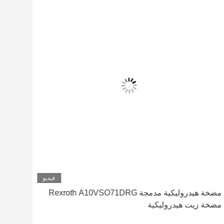
فيديو
مضخة هيدروليكية مدمجة Rexroth A10VSO71DRG
مضخة زيت هيدروليكية
KC92N00