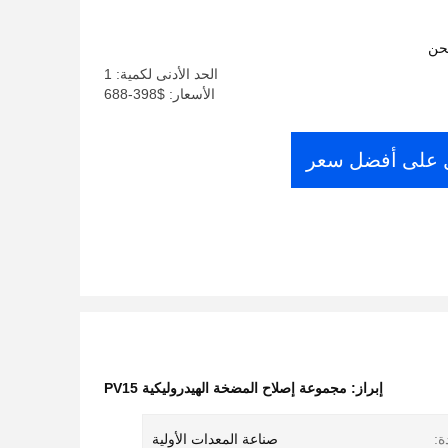
لشركة Parker Denison المورد الصيني
حن
الحد الأدنى لكمية: 1
الأسعار: $398-688
على أفضل سعر
إبراز:
مجموعة إصلاح المضخة الهيدروليكية PV15
ة:
صناعة المعدات الأولية