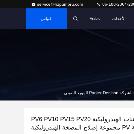
service@hzpumpru.com
86-188-2364-28
الأحداث
إقتباس
Arabic
مضخة البستنات الهيدروليكية PV6 PV10 PV15 PV20
سلسلة PV مجموعة إصلاح المضخة الهيدروليكية