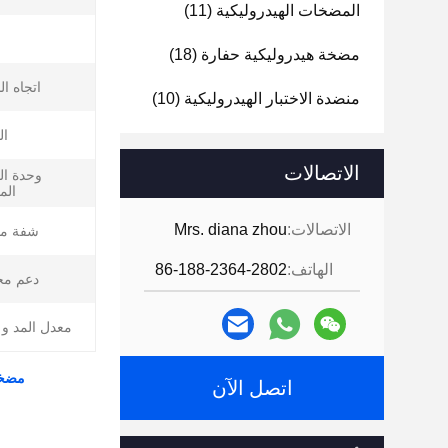
المضخات الهيدروليكية
(11)
مضخة هيدروليكية حفارة
(18)
اتجاه ال
منضدة الاختبار الهيدروليكية
(10)
ال
الاتصالات
وحدة ا
الم
الاتصالات:
Mrs. diana zhou
شفة متز
الهاتف:
86-188-2364-2802
دعم م
معدل المد و 
مضخة البستنات الهيد
اتصل الآن