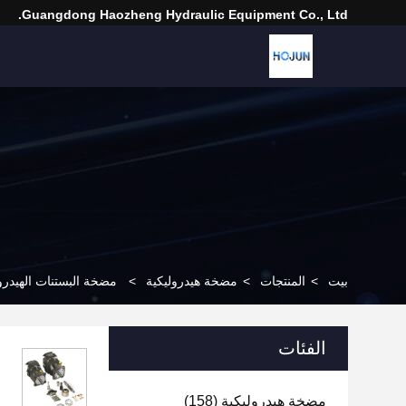
Guangdong Haozheng Hydraulic Equipment Co., Ltd.
بيت
>
المنتجات
>
مضخة هيدروليكية
>
مضخة البستنات الهيدروليكية PV6 PV10 PV15 PV20 سلسلة PV مجموعة إصلاح المضخة الهيدروليكية لشركة on
الفئات
مضخة هيدروليكية
(158)