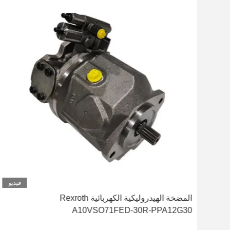
ديو
فيديو
المضخة الهيدروليكية الكهربائية Rexroth
A10VSO71FED-30R-PPA12G30